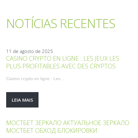
NOTÍCIAS RECENTES
11 de agosto de 2025
CASINO CRYPTO EN LIGNE : LES JEUX LES
PLUS PROFITABLES AVEC DES CRYPTOS
Casino crypto en ligne : Les...
LEIA MAIS
МОСТБЕТ ЗЕРКАЛО АКТУАЛЬНОЕ ЗЕРКАЛО
МОСТБЕТ ОБХОД БЛОКИРОВКИ